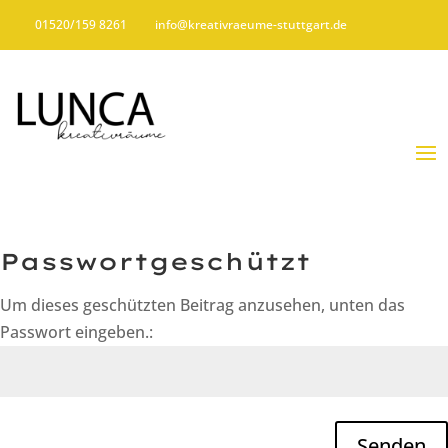
01520/159 8261
01520/159 8261
info@kreativraeume-stuttgart.de
info@kreativraeume-stuttgart.de
Passwortgeschützt
Um dieses geschützten Beitrag anzusehen, unten das
Passwort eingeben.:
Senden