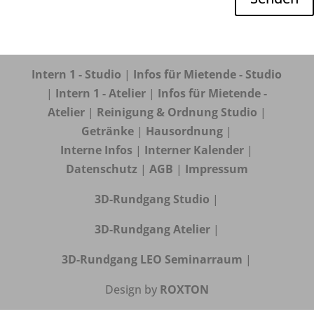
Intern 1 - Studio
|
Infos für Mietende - Studio
|
Intern 1 - Atelier
|
Infos für Mietende -
Atelier
|
Reinigung & Ordnung Studio
|
Getränke
|
Hausordnung
|
Interne Infos
|
Interner Kalender
|
Datenschutz
|
AGB
|
Impressum
3D-Rundgang Studio
|
3D-Rundgang Atelier
|
3D-Rundgang LEO Seminarraum
|
Design by
ROXTON